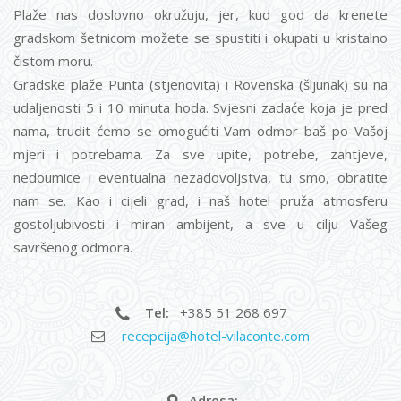
Plaže nas doslovno okružuju, jer, kud god da krenete
gradskom šetnicom možete se spustiti i okupati u kristalno
čistom moru.
Gradske plaže Punta (stjenovita) i Rovenska (šljunak) su na
udaljenosti 5 i 10 minuta hoda. Svjesni zadaće koja je pred
nama, trudit ćemo se omogućiti Vam odmor baš po Vašoj
mjeri i potrebama. Za sve upite, potrebe, zahtjeve,
nedoumice i eventualna nezadovoljstva, tu smo, obratite
nam se. Kao i cijeli grad, i naš hotel pruža atmosferu
gostoljubivosti i miran ambijent, a sve u cilju Vašeg
savršenog odmora.
Tel:
+385 51 268 697
recepcija@hotel-vilaconte.com
Adresa: